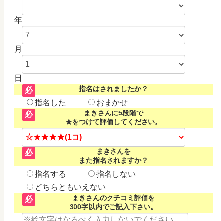
年
月
日
指名はされましたか？
必
指名した
おまかせ
まきさんに5段階で
必
★をつけて評価してください。
まきさんを
必
また指名されますか？
指名する
指名しない
どちらともいえない
まきさんのクチコミ評価を
必
300字以内でご記入下さい。