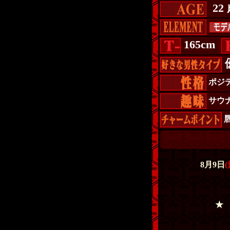
22
165cm
ポジ
サウ
8月9日
(
★