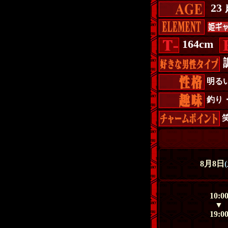
23
164cm
明る
釣り
8月8日
10:0
▼
19:0