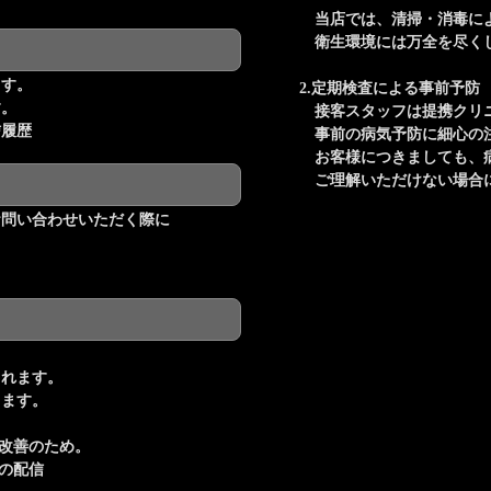
当店では、清掃・消毒によ
衛生環境には万全を尽くし
ます。
2.定期検査による事前予防
す。
接客スタッフは提携クリニ
信履歴
事前の病気予防に細心の注
お客様につきましても、病
ご理解いただけない場合に
お問い合わせいただく際に
。
られます。
ります。
改善のため。
の配信