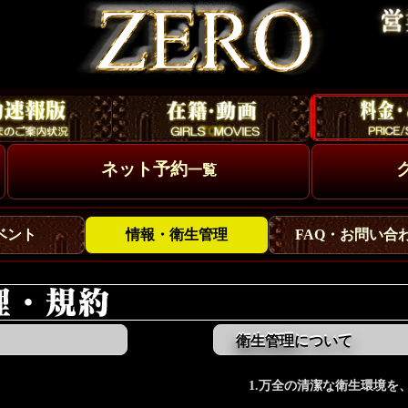
ネット予約
一覧
ベント
情報・衛生管理
FAQ・お問い合
衛生管理について
て
1.万全の清潔な衛生環境を