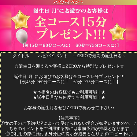
ハピバイベント
タイトル ハピバイベント ～ZEROで最高の誕生日を～
☆誕生日を迎えるお客様にZEROから特別なプレゼント☆
誕生日"月"にお遊びのお客様は全コース15分プレゼント!!!
【例45分⇒60分コースに！ 60分⇒75分コースに！】
★本指名のお客様でもご利用可能！★
★誕生日月なら何度でも利用可能！★
お客様の誕生月をぜひZEROで祝わせて下さい♪
【注意事項】
①女の子のご予約状況によって受けられない場合が御座いますので、
ちらのイベントをご利用する際には事前予約が推奨となります
②ご利用の際に顔付き身分証の提示が必要となります(コピー不可)