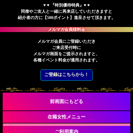
♥ ♥ 『特別優待特典』♥ ♥
同僚やご友人と一緒に再来店していただきますと
紹介者の方に【500ポイント】進呈させて頂きます。
メルマガ会員様料金
メルマガ会員にご登録いただき
ご来店受付時に
メルマガ画面をご提示されますと、
各種イベント料金が適用されます。
ご登録はこちらから！
前画面にもどる
在籍女性メニュー
出勤情報
在籍女性一覧
新人情報
ブログ・写メ日記
ご利用案内