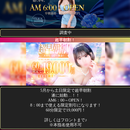
調査中
超早朝割！
5月から土日限定で超早朝割
遂に始動…！！
AM6：00～OPEN！
8：00まで使える限定割引になります！
60分限定で19,000円！
詳しくはフロントまで♪
※本指名使用不可